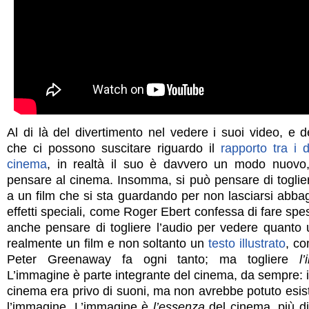
Al di là del divertimento nel vedere i suoi video, e d
che ci possono suscitare riguardo il
rapporto tra i di
cinema
, in realtà il suo è davvero un modo nuovo,
pensare al cinema. Insomma, si può pensare di toglier
a un film che si sta guardando per non lasciarsi abbag
effetti speciali, come Roger Ebert confessa di fare spe
anche pensare di togliere l’audio per vedere quanto u
realmente un film e non soltanto un
testo illustrato
, c
Peter Greenaway fa ogni tanto; ma togliere
l
L’immagine è parte integrante del cinema, da sempre: in
cinema era privo di suoni, ma non avrebbe potuto esis
l’immagine. L’immagine è
l’essenza
del cinema, più di