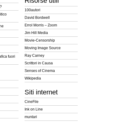
Risorse utili
t?
100autori
itico
David Bordwell
Errol Morris – Zoom
ine
Jim Hill Media
Movie-Censorship
Moving Image Source
Ray Carney
fica fuori
Scrittori in Causa
Senses of Cinema
Wikipedia
Siti internet
CineFile
Ink on Line
muntari