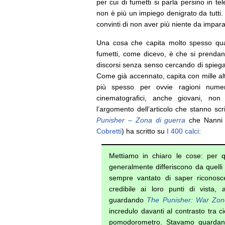
per cui di fumetti si parla persino in tel
non è più un impiego denigrato da tutti
convinti di non aver più niente da impa
Una cosa che capita molto spesso quan
fumetti, come dicevo, è che si prendan
discorsi senza senso cercando di spiega
Come già accennato, capita con mille alt
più spesso per ovvie ragioni numer
cinematografici, anche giovani, no
l’argomento dell’articolo che stanno sc
Punisher – Zona di guerra
che Nanni 
Cobretti
) ha scritto su
I 400 calci
:
Mettiamo in chiaro le cose: per 
generalmente differiscono da quelli 
sempre vantato di saper riconos
credibile ai loro punti di vista
guardando
The Punisher: War Zon
incredulo davanti al contrasto tra
pomodorometro. Stavamo guardan