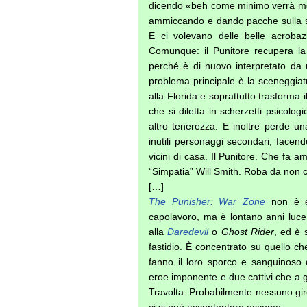
dicendo «beh come minimo verrà meg
ammiccando e dando pacche sulla s
E ci volevano delle belle acrobaz
Comunque: il Punitore recupera la 
perché è di nuovo interpretato da
problema principale è la sceneggia
alla Florida e soprattutto trasforma i
che si diletta in scherzetti psicolo
altro tenerezza. E inoltre perde u
inutili personaggi secondari, facendo
vicini di casa. Il Punitore. Che fa a
“Simpatia” Will Smith. Roba da non 
[…]
The Punisher: War Zone
non è e
capolavoro, ma è lontano anni luce d
alla
Daredevil
o
Ghost Rider
, ed è 
fastidio. È concentrato su quello c
fanno il loro sporco e sanguinoso 
eroe imponente e due cattivi che a 
Travolta. Probabilmente nessuno gir