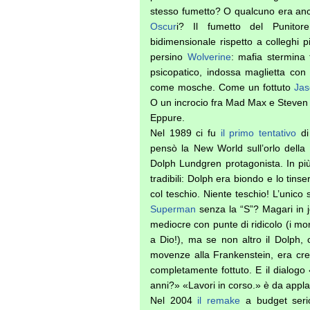
stesso fumetto? O qualcuno era anc
Oscur
i? Il fumetto del Punitor
bidimensionale rispetto a colleghi p
persino
Wolverine
: mafia stermina f
psicopatico, indossa maglietta con 
come mosche. Come un fottuto
Jas
O un incrocio fra Mad Max e Steven
Eppure.
Nel 1989 ci fu
il primo tentativo
di
pensò la New World sull’orlo della
Dolph Lundgren protagonista. In pi
tradibili: Dolph era biondo e lo tins
col teschio. Niente teschio! L’unico 
Superman
senza la “S”? Magari in je
mediocre con punte di ridicolo (i mon
a Dio!), ma se non altro il Dolph,
movenze alla Frankenstein, era cred
completamente fottuto. E il dialogo
anni?» «Lavori in corso.» è da appla
Nel 2004
il remake
a budget serio