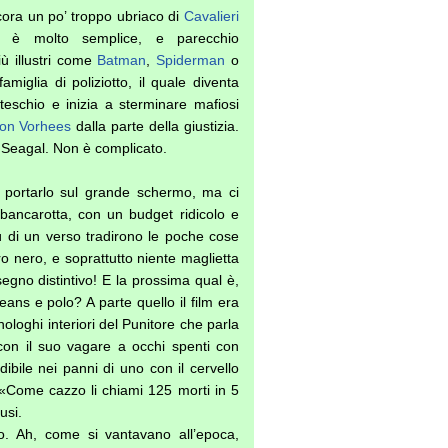
ora un po’ troppo ubriaco di
Cavalieri
e è molto semplice, e parecchio
iù illustri come
Batman
,
Spiderman
o
amiglia di poliziotto, il quale diventa
teschio e inizia a sterminare mafiosi
on Vorhees
dalla parte della giustizia.
 Seagal. Non è complicato.
 portarlo sul grande schermo, ma ci
 bancarotta, con un budget ridicolo e
ù di un verso tradirono le poche cose
ero nero, e soprattutto niente maglietta
segno distintivo! E la prossima qual è,
ans e polo? A parte quello il film era
ologhi interiori del Punitore che parla
 con il suo vagare a occhi spenti con
ibile nei panni di uno con il cervello
 «Come cazzo li chiami 125 morti in 5
usi.
. Ah, come si vantavano all’epoca,