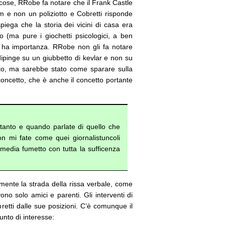
e cose, RRobe fa notare che il Frank Castle
m e non un poliziotto e Cobretti risponde
piega che la storia dei vicini di casa era
 (ma pure i giochetti psicologici, a ben
 ha importanza. RRobe non gli fa notare
o dipinge su un giubbetto di kevlar e non su
to, ma sarebbe stato come sparare sulla
concetto, che è anche il concetto portante
 tanto e quando parlate di quello che
n mi fate come quei giornalistuncoli
 media fumetto con tutta la sufficenza
mente la strada della rissa verbale, come
no solo amici e parenti. Gli interventi di
bretti dalle sue posizioni. C’è comunque il
nto di interesse: