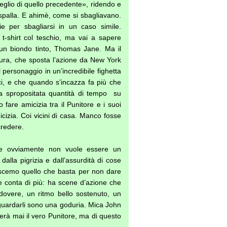
lio di quello precedente», ridendo e
palla. E ahimè, come si sbagliavano.
ie per sbagliarsi in un caso simile.
t-shirt col teschio, ma vai a sapere
 un biondo tinto, Thomas Jane. Ma il
tura, che sposta l’azione da New York
l personaggio in un’incredibile fighetta
gici, e che quando s’incazza fa più che
na spropositata quantità di tempo su
 fare amicizia tra il Punitore e i suoi
micizia. Coi vicini di casa. Manco fosse
credere.
 ovviamente non vuole essere un
alla pigrizia e dall’assurdità di cose
scemo quello che basta per non dare
he conta di più: ha scene d’azione che
dovere, un ritmo bello sostenuto, un
guardarli sono una goduria. Mica John
erà mai il vero Punitore, ma di questo