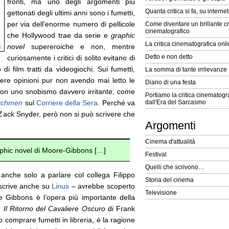
fronti, ma uno degli argomenti più
Quanta critica si fa, su interne
gettonati degli ultimi anni sono i fumetti,
per via dell’enorme numero di pellicole
Come diventare un brillante cr
cinematografico
che Hollywood trae da serie e
graphic
La critica cinematografica onl
novel
supereroiche e non, mentre
Detto e non detto
curiosamente i critici di solito evitano di
di film tratti da videogiochi. Sui fumetti,
La somma di tante irrilevanze
ere opinioni pur non avendo mai letto le
Diario di una festa
on uno snobismo davvero irritante, come
Portiamo la critica cinematogra
tchmen
sul
Corriere della Sera
. Perché va
dall'Era del Sarcasmo
 Zack Snyder, però non si può scrivere che
Argomenti
Cinema d'attualità
graphic novel di Moore-Gibbons […]
Festival
Quelli che scrivono…
nche solo a parlare col collega Filippo
Storia del cinema
 scrive anche su
Linus
– avrebbe scoperto
Televisione
Gibbons è l’opera più importante della
n
Il Ritorno del Cavaliere Oscuro
di Frank
o comprare fumetti in libreria, è la ragione