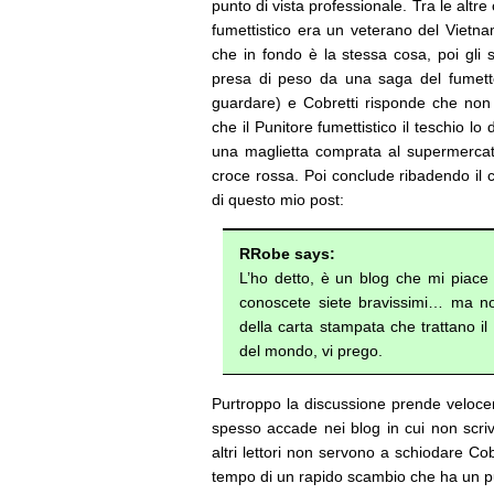
punto di vista professionale. Tra le altr
fumettistico era un veterano del Vietna
che in fondo è la stessa cosa, poi gli s
presa di peso da una saga del fumetto
guardare) e Cobretti risponde che non
che il Punitore fumettistico il teschio l
una maglietta comprata al supermerca
croce rossa. Poi conclude ribadendo il 
di questo mio post:
RRobe says:
L’ho detto, è un blog che mi piace
conoscete siete bravissimi… ma no
della carta stampata che trattano il
del mondo, vi prego.
Purtroppo la discussione prende veloce
spesso accade nei blog in cui non scrivo
altri lettori non servono a schiodare Co
tempo di un rapido scambio che ha un pu