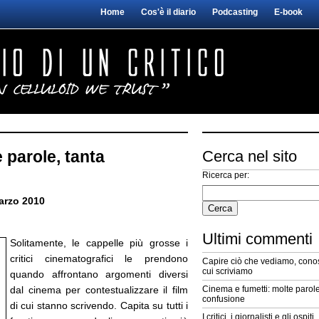
Home
Cos'è il diario
Podcasting
E-book
 parole, tanta
Cerca nel sito
Ricerca per:
arzo 2010
Ultimi commenti
Solitamente, le cappelle più grosse i
critici cinematografici le prendono
Capire ciò che vediamo, conos
cui scriviamo
quando affrontano argomenti diversi
dal cinema per contestualizzare il film
Cinema e fumetti: molte parole
confusione
di cui stanno scrivendo. Capita su tutti i
I critici, i giornalisti e gli ospiti