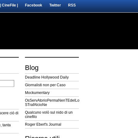
| CineFile |
Facebook
Twitter
RSS
Blog
Deadline Hollywood Daily
Giornalisti non per Caso
Mockumentary
OsServAtorioPermaNenTEdelLo
STrafAlcioNe
Qualcuno volò sul nido di un
cere ciò di
cinefilo
Roger Ebert's Journal
, tanta