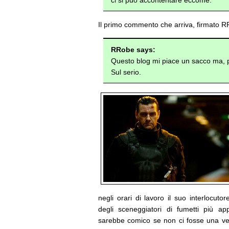
ci si può accontentare eccome.
Il primo commento che arriva, firmato RR
RRobe says:
Questo blog mi piace un sacco ma, pe
Sul serio.
negli orari di lavoro il suo interlocut
degli sceneggiatori di fumetti più ap
sarebbe comico se non ci fosse una vena