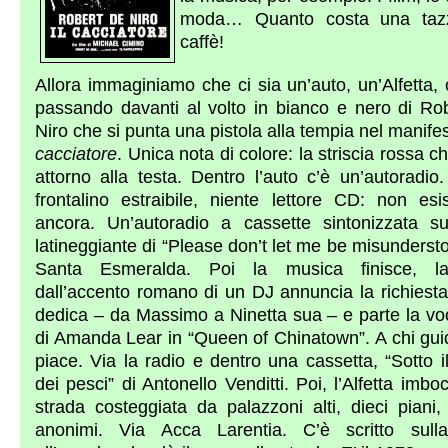
moda… Quanto costa una tazz
caffè!
Allora immaginiamo che ci sia un’auto, un’Alfetta,
passando davanti al volto in bianco e nero di Ro
Niro che si punta una pistola alla tempia nel manif
cacciatore
.
Unica nota di colore: la striscia rossa c
attorno alla testa. Dentro l’auto c’è un’autoradio
frontalino estraibile, niente lettore CD: non esi
ancora. Un’autoradio a cassette sintonizzata su
latineggiante di “Please don’t let me be misunderst
Santa Esmeralda. Poi la musica finisce, l
dall’accento romano di un DJ annuncia la richiesta
dedica – da Massimo a Ninetta sua – e parte la vo
di Amanda Lear in “Queen of Chinatown”. A chi gui
piace. Via la radio e dentro una cassetta, “Sotto 
dei pesci” di Antonello Venditti. Poi, l’Alfetta imb
strada costeggiata da palazzoni alti, dieci piani,
anonimi. Via Acca Larentia. C’è scritto sull