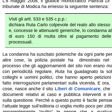
L’8 maggio 2008, il giudice monocratico
Patricia Di
tribunale di Modica ha emesso la seguente sentenza:
Visti gli artt. 533 e 535 c.p.p.:
dichiara Ruta Carlo colpevole del reato allo stesso 
e, concesse le attenuanti generiche, lo condanna a
di euro 150 di multa oltre al pagamento dell
processuali.
La condanna ha suscitato polemiche da ogni parte perc
altre cose, la polizia postale ha dimostrato nel
processo che gli aggiornamenti del sito non erano mai 
con periodicità regolare.
Ruta
ha guadagnato la soli
colleghi e uomini politici, che hanno aperto petizion
fatto interrogazioni parlamentari sulla vicenda. E ora, t
cose, nasce anche il sito
Liberi di Comunicare
, che 
documenti relativi al caso e pubblica interventi e in
sulla questione. Perché a questo punto è facile pensa
l’attuale legge sull’editoria ci voglia molto poco per zit
apparentemente “pulito” le penne che a qualcu