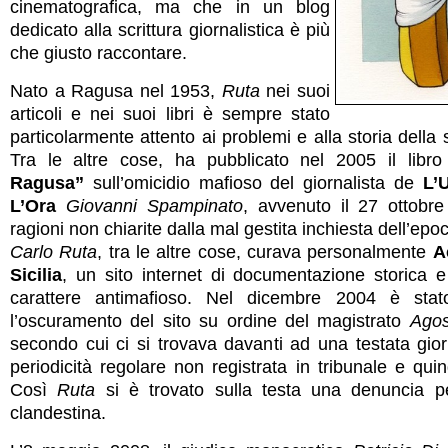
cinematografica, ma che in un blog
dedicato alla scrittura giornalistica è più
che giusto raccontare.
Nato a Ragusa nel 1953,
Ruta
nei suoi
articoli e nei suoi libri è sempre stato
particolarmente attento ai problemi e alla storia della s
Tra le altre cose, ha pubblicato nel 2005 il libro
Ragusa”
sull’omicidio mafioso del giornalista de
L’
L’Ora
Giovanni Spampinato
, avvenuto il 27 ottobr
ragioni non chiarite dalla mal gestita inchiesta dell’epo
Carlo Ruta
, tra le altre cose, curava personalmente
A
Sicilia
, un sito internet di documentazione storica e
carattere antimafioso. Nel dicembre 2004 è stat
l’oscuramento del sito su ordine del magistrato
Agos
secondo cui ci si trovava davanti ad una testata gior
periodicità regolare non registrata in tribunale e quind
Così
Ruta
si è trovato sulla testa una denuncia 
clandestina.