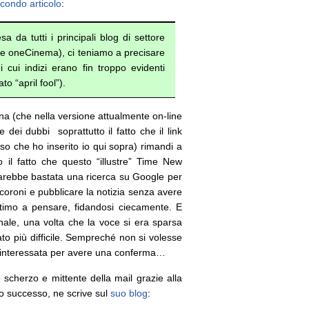
condo articolo
:
sa da tutti i principali blog di settore
are oneCinema), ci teniamo a precisare
i cui indizi erano fin troppo evidenti
to “april fool”).
gina (che nella versione attualmente on-line
dei dubbi soprattutto il fatto che il link
sso che ho inserito io qui sopra) rimandi a
o il fatto che questo “illustre” Time New
arebbe bastata una ricerca su Google per
pecoroni e pubblicare la notizia senza avere
ttimo a pensare, fidandosi ciecamente. E
inale, una volta che la voce si era sparsa
to più difficile. Sempreché non si volesse
ta interessata per avere una conferma…
 scherzo e mittente della mail grazie alla
o successo, ne scrive sul
suo blog
: