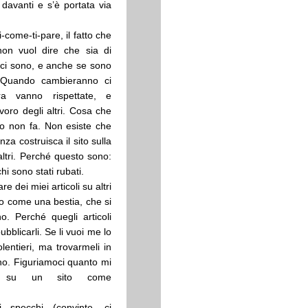
davanti e s’è portata via
i-come-ti-pare, il fatto che
non vuol dire che sia di
 ci sono, e anche se sono
. Quando cambieranno ci
 vanno rispettate, e
avoro degli altri. Cosa che
o non fa. Non esiste che
za costruisca il sito sulla
altri. Perché questo sono:
chi sono stati rubati.
e dei miei articoli su altri
o come una bestia, che si
. Perché quegli articoli
bblicarli. Se li vuoi me lo
olentieri, ma trovarmeli in
no. Figuriamoci quanto mi
meli su un sito come
 specchi (convinte, ci