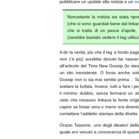
pubblicare un
update
alla notizia e un
se
Nonostante la notizia sia stata ripre
(che si sono guardati bene dal link
che si tratta di un pesce d’aprile, 
(sarebbe bastato vedere il tag utilizza
A dir la verità, più che il tag a fondo pa
non c’è più) avrebbe dovuto far nascere 
all’articolo del Time New Gossip (lo ste
un sito inesistente. O forse anche sol
Gossip non si sia mai sentito prima… S
svelare la bufala. Invece, tutti a fare i 
il minimo dubbio, senza fermarsi un a
visto che nessuno linkava la fonte orig
capire se fosse vera o meno era diventa
contattare l’addetto stampa della diret
Orazio Tassone, uno degli ideatori dello
quale ero venuto a conoscenza di quant