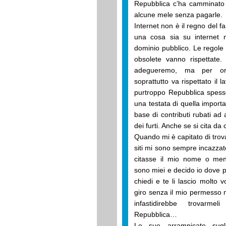
Repubblica c’ha camminato 
alcune mele senza pagarle.
Internet non è il regno del fa
una cosa sia su internet 
dominio pubblico. Le regole
obsolete vanno rispettate
adegueremo, ma per ora
soprattutto va rispettato il l
purtroppo Repubblica spess
una testata di quella importan
base di contributi rubati ad 
dei furti. Anche se si cita da 
Quando mi è capitato di trovar
siti mi sono sempre incazzat
citasse il mio nome o meno
sono miei e decido io dove pu
chiedi e te li lascio molto v
giro senza il mio permesso 
infastidirebbe trovar
Repubblica…
Le sue arrampicate sugli