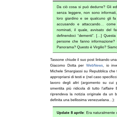
Da ciò cosa si può dedurre? Gli edito
senza leggere, non sono informati,
loro giardino e se qualcuno gli fa 
accusando e attaccando… come 
nominati, il quale, avvisato del f
definendoci “dementi”. […] Questa è
persone che fanno informazione?
Panorama? Questo è Virgilio? Siam
Tassone chiude il suo post linkando una 
Giacomo Dotta per
WebNews
, io in
Michele Smargiassi su Repubblica che te
appropriarsi di testi e (nel caso specifico
lavoro degli altri (argomento su cui 
smentita più ridicola di tutto l’
affaire
B
riprendeva la notizia originale da un
definita una bellissima venezuelana…):
Update 8 aprile
: Era naturalmente u