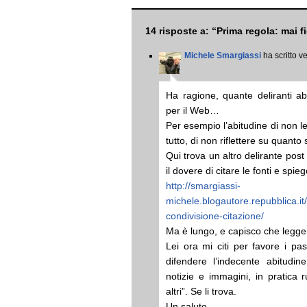
14 risposte a: “Prima regola: mai f
Michele Smargiassi
ha scritto v
Ha ragione, quante deliranti ab
per il Web…
Per esempio l’abitudine di non 
tutto, di non riflettere su quanto 
Qui trova un altro delirante pos
il dovere di citare le fonti e sp
http://smargiassi-
michele.blogautore.repubblica.i
condivisione-citazione/
Ma è lungo, e capisco che legge
Lei ora mi citi per favore i pas
difendere l’indecente abitudin
notizie e immagini, in pratica 
altri”. Se li trova.
Un saluto