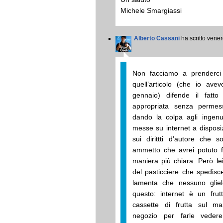
Michele Smargiassi
Alberto Cassani
ha scritto vener
Non facciamo a prenderci 
quell’articolo (che io avev
gennaio) difende il fatt
appropriata senza permess
dando la colpa agli ingenu
messe su internet a disposizi
sui dirittti d’autore che
ammetto che avrei potuto f
maniera più chiara. Però lei 
del pasticciere che spedisce
lamenta che nessuno glie
questo: internet è un fru
cassette di frutta sul ma
negozio per farle vedere