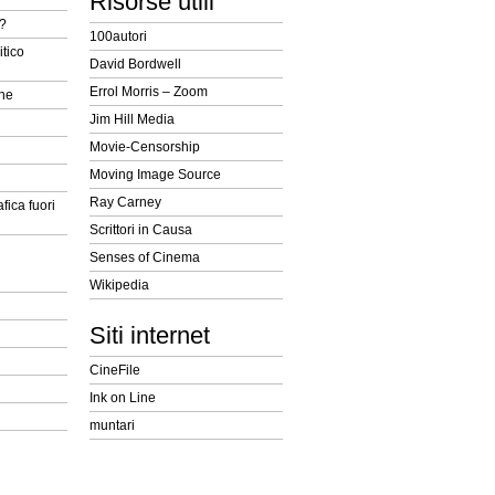
Risorse utili
t?
100autori
itico
David Bordwell
Errol Morris – Zoom
ine
Jim Hill Media
Movie-Censorship
Moving Image Source
Ray Carney
fica fuori
Scrittori in Causa
Senses of Cinema
Wikipedia
Siti internet
CineFile
Ink on Line
muntari