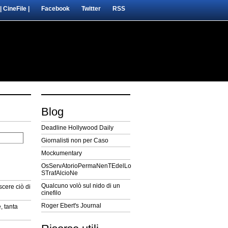
| CineFile |
Facebook
Twitter
RSS
Blog
Deadline Hollywood Daily
Giornalisti non per Caso
Mockumentary
OsServAtorioPermaNenTEdelLo
STrafAlcioNe
Qualcuno volò sul nido di un
cere ciò di
cinefilo
Roger Ebert's Journal
, tanta