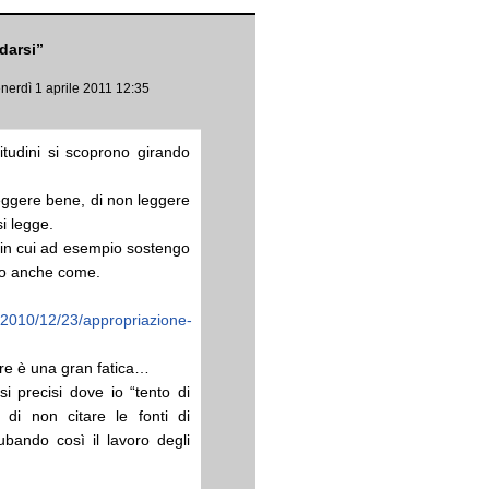
idarsi”
enerdì 1 aprile 2011 12:35
itudini si scoprono girando
leggere bene, di non leggere
si legge.
t in cui ad esempio sostengo
iego anche come.
t/2010/12/23/appropriazione-
re è una gran fatica…
si precisi dove io “tento di
e di non citare le fonti di
rubando così il lavoro degli