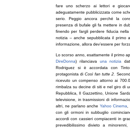
fare uno scherzo ai lettori e gioc
adeguatamente pubblicizzata come scherz
serio.
Peggio ancora perché la cons
presenza di bufale gli fa mettere in dub
finendo per fargli perdere fiducia nel
notizia – anche sepubblicata il primo 
informazione, allora dev’essere per forz
Lo scorso anno, esattamente il primo apr
DireDonna
) rilanciava
una notizia
data
Rodriguez si è accordata con Tinto 
protagonista di
Così fan tutte 2
. Second
ricevuto un compenso attorno ai 700.0
rimbalza su decine di siti e nel giro di
Repubblica, Il Gazzettino, Unione Sar
televisione, in trasmissioni di informaz
altri, ne parlano anche
Yahoo Cinema
,
con gli ormoni in subbuglio comincia
accordi con cassieri compiacenti in grad
prevedibilissimo divieto a minorenni