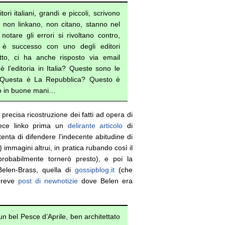
ri italiani, grandi e piccoli, scrivono
 non linkano, non citano, stanno nel
notare gli errori si rivoltano contro,
è successo con uno degli editori
atto, ci ha anche risposto via email
 l’editoria in Italia? Queste sono le
 Questa è La Repubblica? Questo è
o in buone mani…
precisa ricostruzione dei fatti ad opera di
vece linko prima un
delirante articolo
di
nta di difendere l’indecente abitudine di
) immagini altrui, in pratica rubando così il
probabilmente tornerò presto), e poi la
elen-Brass, quella di
gossipblog.it
(che
 breve
post di newnotizie
dove Belen era
n bel Pesce d’Aprile, ben architettato