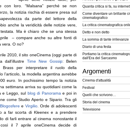
are con loro. “Malsana” perché se non
Quanta critica si fa, su interne
o, la notizia rischia di essere presa sul
Come diventare un brillante cr
cinematografico
apevolezza da parte del lettore della
bio anche la veridicità delle notizie vere,
La critica cinematografica onl
la testata. Ma è chiaro che se una stessa
Detto e non detto
aprile – compare anche su altre fonti di
La somma di tante irrilevanze
a vera. O no?
Diario di una festa
Portiamo la critica cinematogra
ile 2010, il sito oneCinema (oggi parte di
dall'Era del Sarcasmo
 dall’illustre
Time New Gossip
: Belen
Brass per interpretare il ruolo della
Argomenti
o l’articolo, la modella argentina avrebbe
00 euro. In pochissimo tempo la notizia
Cinema d'attualità
 una settimana arriva su quotidiani come la
Festival
da e Leggo, sul
blog di Panorama
e poi in
Quelli che scrivono…
ione come Studio Aperto e Sipario. Tra gli
Storia del cinema
Blogosfere
e
Virgilio
. Orde di adolescenti
Televisione
no a far scorta di Kleenex e a prendere
o di farli entrare al cinema nonostante il
, così il 7 aprile oneCinema decide di