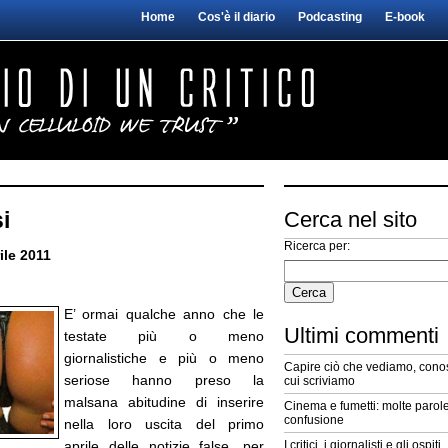
Home
Cos'è il diario
Podcasting
E-book
i
Cerca nel sito
Ricerca per:
ile 2011
E’ ormai qualche anno che le
Ultimi commenti
testate più o meno
giornalistiche e più o meno
Capire ciò che vediamo, conos
seriose hanno preso la
cui scriviamo
malsana abitudine di inserire
Cinema e fumetti: molte parole
confusione
nella loro uscita del primo
aprile delle notizie false, per
I critici, i giornalisti e gli ospiti