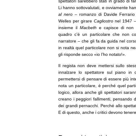
spettatori sarebbero stati in grado di f
Li hanno sottovalutati, e ovviamente ha
al nero
– romanzo di Davide Ferrario i
Welles per girare
Cagliostro
nel 1947 –
insieme il
Macbeth
e capisce di non p
quadro c’è un particolare che non col
narratore – che gli fa da guida nel cors
in realtà quel particolare non si nota ne
gli risponde secco «io l’ho notato!».
Il regista non deve mettersi sullo ste
innalzare lo spettatore sul piano in
permettersi di pensare di essere più inte
nota un particolare, è perché quel part
logico, allora anche gli spettatori saran
creano i peggiori fallimenti, pensando d
dei grandi pernacchi. Perché allo spettat
E di questo, anche i critici devono tener