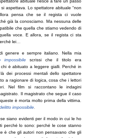
 spettatore abituale riesce a fare un passo
 si aspettava. Lo spettatore abituale “non
llora pensa che se il regista ci vuole
rché già la conosciamo. Ma nessuna delle
atibile che quella che stiamo vedendo di
ella voce. E allora, se il regista ci sta
perché lei…
i genere e sempre italiano. Nella mia
o impossibile
scrissi che il titolo era
 chi è abituato a leggere gialli. Perché in
là dei processi mentali dello spettatore
to a ragionare di logica, cosa che i lettori
eri. Nel film si raccontano le indagini
agistrato. Il magistrato che segue il caso
queste è morta molto prima della vittima.
delitto impossibile
.
e siano evidenti per il modo in cui le ho
nti perché lo sono: perché le cose stanno
lte è che gli autori non pensavano che gli