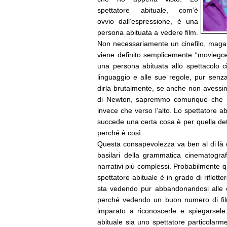
spettatore abituale, com’è
ovvio dall’espressione, è una
persona abituata a vedere film.
Non necessariamente un cinefilo, magari 
viene definito semplicemente “moviegoe
una persona abituata allo spettacolo 
linguaggio e alle sue regole, pur senz
dirla brutalmente, se anche non avessim
di Newton, sapremmo comunque che un
invece che verso l’alto. Lo spettatore a
succede una certa cosa è per quella de
perché è così.
Questa consapevolezza va ben al di là 
basilari della grammatica cinematogra
narrativi più complessi. Probabilmente q
spettatore abituale è in grado di riflet
sta vedendo pur abbandonandosi alle em
perché vedendo un buon numero di film
imparato a riconoscerle e spiegarsele
abituale sia uno spettatore particolarm