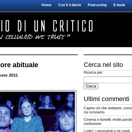
Home
Cos'è il diario
Podcasting
E-book
tore abituale
Cerca nel sito
Ricerca per:
osto 2011
Ultimi commenti
Capire ciò che vediamo, conos
cui scriviamo
Cinema e fumetti: molte parole
confusione
I critici, i giornalisti e gli ospiti