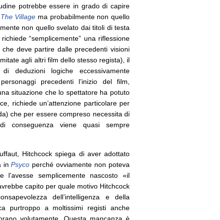
tudine potrebbe essere in grado di capire
a
The Village
ma probabilmente non quello
amente non quello svelato dai titoli di testa
 richiede “semplicemente” una riflessione
 che deve partire dalle precedenti visioni
ate agli altri film dello stesso regista), il
 di deduzioni logiche eccessivamente
personaggi precedenti l’inizio del film,
una situazione che lo spettatore ha potuto
ece, richiede un’attenzione particolare per
i coda) che per essere compreso necessita di
di conseguenza viene quasi sempre
ruffaut, Hitchcock spiega di aver adottato
a in
Psyco
perché ovviamente non poteva
se l’avesse semplicemente nascosto «il
 avrebbe capito per quale motivo Hitchcock
nsapevolezza dell’intelligenza e della
ca purtroppo a moltissimi registi anche
gnorano volutamente. Questa mancanza è