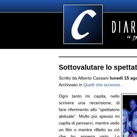
Sottovalutare lo spetta
Scritto da Alberto Cassani
lunedì 15 ag
Archiviato in
Quelli che scrivono...
Ogni tanto mi capita, nello
scrivere una recensione, di
fare riferimento allo “spettatore
abituale”. Molto più spesso mi
capita di pensarci, mentre vedo
un film o mentre rifletto su ciò
che ho appena visto. Lo