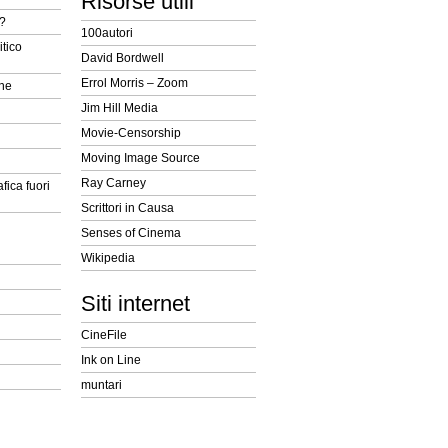
Risorse utili
t?
100autori
itico
David Bordwell
Errol Morris – Zoom
ine
Jim Hill Media
Movie-Censorship
Moving Image Source
Ray Carney
fica fuori
Scrittori in Causa
Senses of Cinema
Wikipedia
Siti internet
CineFile
Ink on Line
muntari