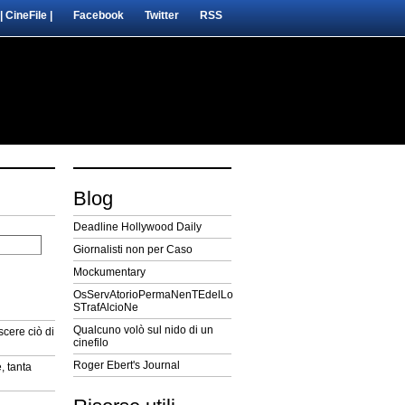
| CineFile |
Facebook
Twitter
RSS
Blog
Deadline Hollywood Daily
Giornalisti non per Caso
Mockumentary
OsServAtorioPermaNenTEdelLo
STrafAlcioNe
Qualcuno volò sul nido di un
cere ciò di
cinefilo
Roger Ebert's Journal
, tanta