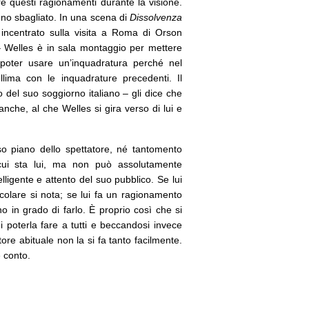
are questi ragionamenti durante la visione.
nno sbagliato. In una scena di
Dissolvenza
ncentrato sulla visita a Roma di Orson
 Welles è in sala montaggio per mettere
oter usare un’inquadratura perché nel
lima con le inquadrature precedenti. Il
o del suo soggiorno italiano – gli dice che
anche, al che Welles si gira verso di lui e
sso piano dello spettatore, né tantomento
 cui sta lui, ma non può assolutamente
lligente e attento del suo pubblico. Se lui
icolare si nota; se lui fa un ragionamento
no in grado di farlo. È proprio così che si
i poterla fare a tutti e beccandosi invece
ore abituale non la si fa tanto facilmente.
e conto.