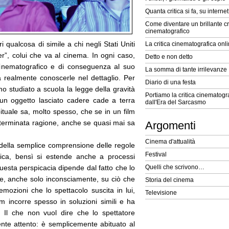
Quanta critica si fa, su interne
Come diventare un brillante cr
cinematografico
qualcosa di simile a chi negli Stati Uniti
La critica cinematografica onl
r”, colui che va al cinema. In ogni caso,
Detto e non detto
cinematografico e di conseguenza al suo
La somma di tante irrilevanze
a realmente conoscerle nel dettaglio. Per
Diario di una festa
o studiato a scuola la legge della gravità
Portiamo la critica cinematogra
 oggetto lasciato cadere cade a terra
dall'Era del Sarcasmo
bituale sa, molto spesso, che se in un film
terminata ragione, anche se quasi mai sa
Argomenti
Cinema d'attualità
della semplice comprensione delle regole
Festival
fica, bensì si estende anche a processi
uesta perspicacia dipende dal fatto che lo
Quelli che scrivono…
tere, anche solo inconsciamente, su ciò che
Storia del cinema
ozioni che lo spettacolo suscita in lui,
Televisione
 incorre spesso in soluzioni simili e ha
. Il che non vuol dire che lo spettatore
ente attento: è semplicemente abituato al