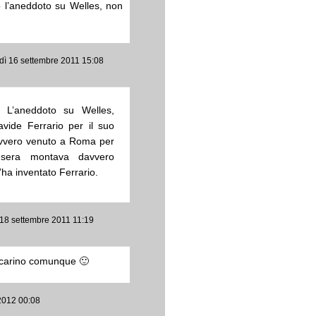
o l’aneddoto su Welles, non
rdì 16 settembre 2011 15:08
. L’aneddoto su Welles,
avide Ferrario per il suo
avvero venuto a Roma per
a sera montava davvero
’ha inventato Ferrario.
 18 settembre 2011 11:19
 carino comunque 🙂
 2012 00:08