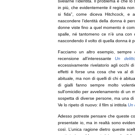
svelarne l’identità. Il problema è che lo
in più, che evidentemente il regista non
si fida”, come diceva Hitchcock, e a
nascondere l’identità della donna è pe
donne viste fino a quel momento è comp
spalle, né tantomeno ce n’è una con qu
nascondendo il volto di quella donna è 
Facciamo un altro esempio, sempre d
recensione all’interessante
Un delitt
eccessivamente rivelatorio agli occhi di
effetti è forse una cosa che va al di 
abituale, ma non di quelli di chi è abitua
di gialli fanno sempre molto volenti
sull’omicidio per avvelenamento di un m
sospetta di diverse persone, ma una di 
Ve lo ripeto di nuovo: il film si intitola
Un 
Adesso potreste pensare che queste cos
presentate io, ma in realtà sono evide
così. L’unica ragione dietro queste sce