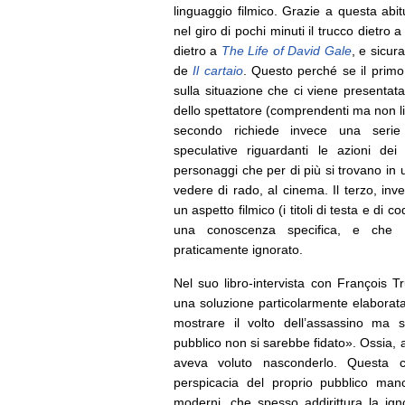
linguaggio filmico. Grazie a questa abi
nel giro di pochi minuti il trucco dietro 
dietro a
The Life of David Gale
, e sicur
de
Il cartaio
. Questo perché se il primo
sulla situazione che ci viene presentata
dello spettatore (comprendenti ma non limit
secondo richiede invece una serie
speculative riguardanti le azioni dei 
personaggi che per di più si trovano in 
vedere di rado, al cinema. Il terzo, inv
un aspetto filmico (i titoli di testa e d
una conoscenza specifica, e che 
praticamente ignorato.
Nel suo libro-intervista con François T
una soluzione particolarmente elaborat
mostrare il volto dell’assassino ma 
pubblico non si sarebbe fidato». Ossia,
aveva voluto nasconderlo. Questa co
perspicacia del proprio pubblico man
moderni, che spesso addirittura la i