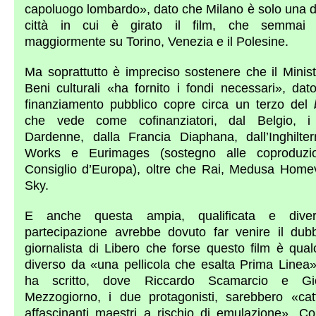
capoluogo lombardo», dato che Milano è solo una de
città in cui è girato il film, che semmai g
maggiormente su Torino, Venezia e il Polesine.
Ma soprattutto è impreciso sostenere che il Minist
Beni culturali «ha fornito i fondi necessari», dat
finanziamento pubblico copre circa un terzo del
che vede come cofinanziatori, dal Belgio, i f
Dardenne, dalla Francia Diaphana, dall’Inghilte
Works e Eurimages (sostegno alle coproduzio
Consiglio d’Europa), oltre che Rai, Medusa Home
Sky.
E anche questa ampia, qualificata e diversi
partecipazione avrebbe dovuto far venire il dubb
giornalista di Libero che forse questo film è qual
diverso da «una pellicola che esalta Prima Linea
ha scritto, dove Riccardo Scamarcio e Gi
Mezzogiorno, i due protagonisti, sarebbero «cat
affascinanti maestri a rischio di emulazione». C