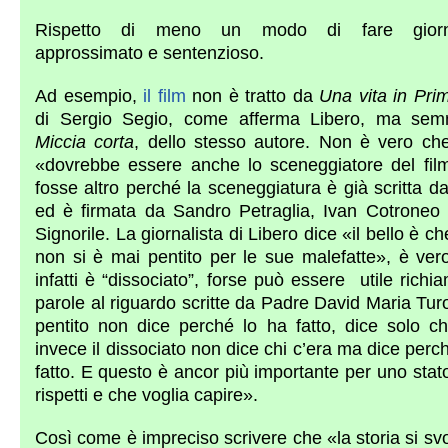
Rispetto di meno un modo di fare giorn
approssimato e sentenzioso.
Ad esempio,
il film
non è tratto da
Una vita in Pri
di Sergio Segio, come afferma Libero, ma se
Miccia corta
, dello stesso autore. Non è vero ch
«dovrebbe essere anche lo sceneggiatore del fil
fosse altro perché la sceneggiatura è già scritta 
ed è firmata da Sandro Petraglia, Ivan Cotroneo 
Signorile. La giornalista di Libero dice «il bello è c
non si è mai pentito per le sue malefatte», è ver
infatti è “dissociato”, forse può essere utile richi
parole al riguardo scritte da Padre David Maria Turo
pentito non dice perché lo ha fatto, dice solo chi
invece il dissociato non dice chi c’era ma dice perc
fatto. E questo è ancor più importante per uno stat
rispetti e che voglia capire».
Così come è impreciso scrivere che «la storia si sv