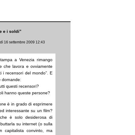
e e i soldi”
edì 16 settembre 2009 12:43
 stampa a Venezia rimango
one che lavora e ovviamente
ti i recensori del mondo”. E
ue domande:
tti questi recensori?
toli hanno queste persone?
ne è in grado di esprimere
 ed interessante su un film?
che è solo desiderosa di
uttarla su internet (o sulla
 capitalista convinto, ma