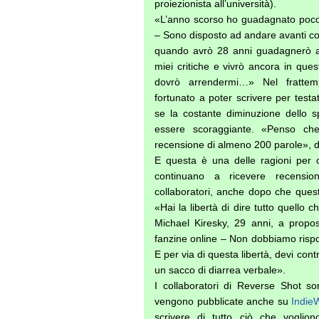
proiezionista all’università).
«L’anno scorso ho guadagnato poco p
– Sono disposto ad andare avanti co
quando avrò 28 anni guadagnerò an
miei critiche e vivrò ancora in que
dovrò arrendermi…» Nel fratte
fortunato a poter scrivere per testa
se la costante diminuzione dello s
essere scoraggiante. «Penso che
recensione di almeno 200 parole», d
E questa è una delle ragioni per
continuano a ricevere recension
collaboratori, anche dopo che questi
«Hai la libertà di dire tutto quello 
Michael Kiresky, 29 anni, a proposi
fanzine online – Non dobbiamo risp
E per via di questa libertà, devi contr
un sacco di diarrea verbale».
I collaboratori di Reverse Shot s
vengono pubblicate anche su
Indie
scrivere di tutto ciò che voglion