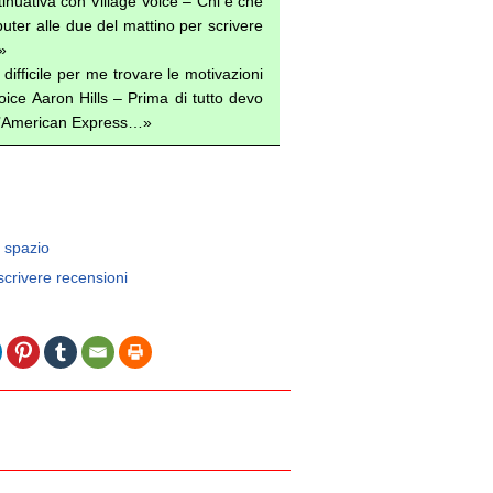
nuativa con Village Voice – Chi è che
puter alle due del mattino per scrivere
»
difficile per me trovare le motivazioni
oice Aaron Hills – Prima di tutto devo
ell’American Express…»
e spazio
 scrivere recensioni