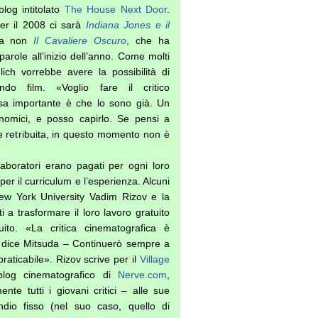
blog intitolato
The House Next Door
.
er il 2008 ci sarà
Indiana Jones e il
a non
Il Cavaliere Oscuro
, che ha
parole all’inizio dell’anno. Come molti
hlich vorrebbe avere la possibilità di
do film. «Voglio fare il critico
sa importante è che lo sono già. Un
nomici, e posso capirlo. Se pensi a
 retribuita, in questo momento non è
laboratori erano pagati per ogni loro
er il curriculum e l’esperienza. Alcuni
ew York University Vadim Rizov e la
i a trasformare il loro lavoro gratuito
ito. «La critica cinematografica è
– dice Mitsuda – Continuerò sempre a
raticabile». Rizov scrive per il
Village
log cinematografico di
Nerve.com
,
e tutti i giovani critici – alle sue
ndio fisso (nel suo caso, quello di