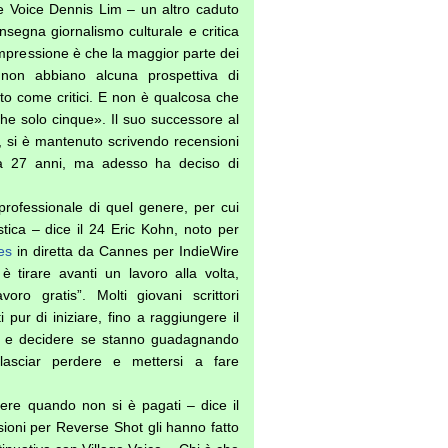
ge Voice Dennis Lim – un altro caduto
nsegna giornalismo culturale e critica
impressione è che la maggior parte dei
 non abbiano alcuna prospettiva di
to come critici. E non è qualcosa che
che solo cinque». Il suo successore al
, si è mantenuto scrivendo recensioni
a 27 anni, ma adesso ha deciso di
rofessionale di quel genere, per cui
ica – dice il 24 Eric Kohn, noto per
es
in diretta da Cannes per IndieWire
è tirare avanti un lavoro alla volta,
oro gratis”. Molti giovani scrittori
i pur di iniziare, fino a raggiungere il
ti e decidere se stanno guadagnando
lasciar perdere e mettersi a fare
rivere quando non si è pagati – dice il
sioni per Reverse Shot gli hanno fatto