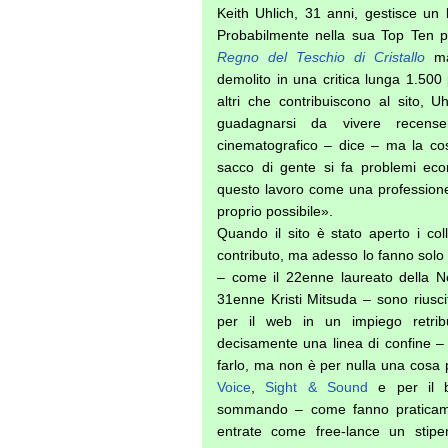
Keith Uhlich, 31 anni, gestisce un 
Probabilmente nella sua Top Ten p
Regno del Teschio di Cristallo
m
demolito in una critica lunga 1.500 
altri che contribuiscono al sito, U
guadagnarsi da vivere recensen
cinematografico – dice – ma la co
sacco di gente si fa problemi eco
questo lavoro come una professione
proprio possibile».
Quando il sito è stato aperto i col
contributo, ma adesso lo fanno solo p
– come il 22enne laureato della N
31enne Kristi Mitsuda – sono riuscit
per il web in un impiego retribu
decisamente una linea di confine 
farlo, ma non è per nulla una cosa p
Voice
,
Sight & Sound
e per il b
sommando – come fanno praticament
entrate come free-lance un stipe