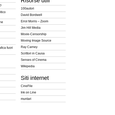
Risorse utili
t?
100autori
itico
David Bordwell
Errol Morris – Zoom
ine
Jim Hill Media
Movie-Censorship
Moving Image Source
Ray Carney
fica fuori
Scrittori in Causa
Senses of Cinema
Wikipedia
Siti internet
CineFile
Ink on Line
muntari