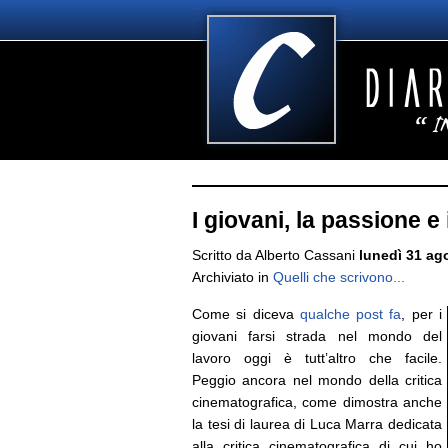
I giovani, la passione e 
Scritto da Alberto Cassani
lunedì 31 ag
Archiviato in
Quelli che scrivono...
Come si diceva
qualche post fa
, per i
giovani farsi strada nel mondo del
lavoro oggi è tutt’altro che facile.
Peggio ancora nel mondo della critica
cinematografica, come dimostra anche
la tesi di laurea di Luca Marra dedicata
alla critica cinematografica di cui ho