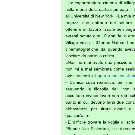
L’ex caporedattore cinema di Villa
nella moria della carta stampata – i
all’Università di New York. «La mia 
ragazzi che entrano nel settore
ottenere un lavoro fisso e ben paga
avresti potuto dire 10 anni fa, o an
Village Voice, il 34enne Nathan Lee
cinematografiche da quando avev
lasciare da parte la critica.
«Non ho mai avuto una posizione p
non mi è mai sembrata come realist
aver recensito
il quarto Indiana Jon
– L’unica cosa realistica, per me, 
seguendo la filosofia del “non lav
accettano invece lavori non retribuit
punto in cui devono farsi due con
abbastanza per tirare avanti o 
qualcos’altro.
«E’ difficile trovare la voglia di sc
28enne Nick Pinkerton, le cui recen