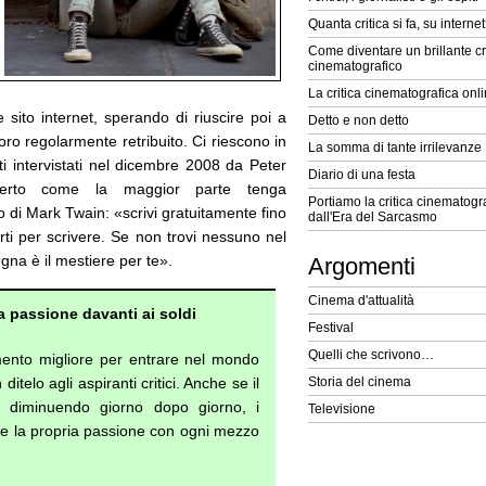
Quanta critica si fa, su interne
Come diventare un brillante cr
cinematografico
La critica cinematografica onl
sito internet, sperando di riuscire poi a
Detto e non detto
ro regolarmente retribuito. Ci riescono in
La somma di tante irrilevanze
ti intervistati nel dicembre 2008 da Peter
Diario di una festa
erto come la maggior parte tenga
Portiamo la critica cinematogra
 di Mark Twain: «scrivi gratuitamente fino
dall'Era del Sarcasmo
ti per scrivere. Se non trovi nessuno nel
egna è il mestiere per te».
Argomenti
Cinema d'attualità
la passione davanti ai soldi
Festival
Quelli che scrivono…
ento migliore per entrare nel mondo
itelo agli aspiranti critici. Anche se il
Storia del cinema
sta diminuendo giorno dopo giorno, i
Televisione
re la propria passione con ogni mezzo