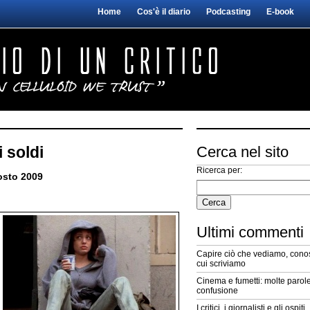
Home
Cos'è il diario
Podcasting
E-book
i soldi
Cerca nel sito
Ricerca per:
osto 2009
Ultimi commenti
Capire ciò che vediamo, conos
cui scriviamo
Cinema e fumetti: molte parole
confusione
I critici, i giornalisti e gli ospiti