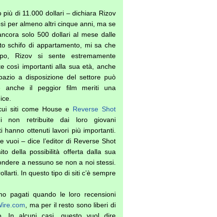
iù di 11.000 dollari – dichiara Rizov
sì per almeno altri cinque anni, ma se
cora solo 500 dollari al mese dalle
sto schifo di appartamento, mi sa che
mpo, Rizov si sente estremamente
te così importanti alla sua età, anche
pazio a disposizione del settore può
 anche il peggior film meriti una
ice.
 cui siti come House e
Reverse Shot
i non retribuite dai loro giovani
 hanno ottenuti lavori più importanti.
che vuoi – dice l’editor di Reverse Shot
to della possibilità offerta dalla sua
ondere a nessuno se non a noi stessi.
ollarti. In questo tipo di siti c’è sempre
ono pagati quando le loro recensioni
Wire.com
, ma per il resto sono liberi di
o. In alcuni casi, questo vuol dire