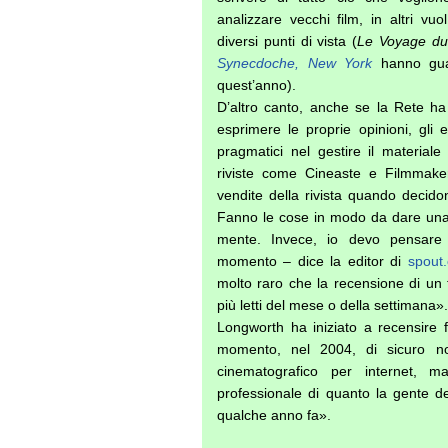
analizzare vecchi film, in altri v
diversi punti di vista (
Le Voyage du
Synecdoche, New York
hanno guad
quest’anno).
D’altro canto, anche se la Rete ha d
esprimere le proprie opinioni, gli
pragmatici nel gestire il material
riviste come Cineaste e Filmmake
vendite della rivista quando decido
Fanno le cose in modo da dare una 
mente. Invece, io devo pensare
momento – dice la editor di
spout
molto raro che la recensione di un 
più letti del mese o della settimana».
Longworth ha iniziato a recensire f
momento, nel 2004, di sicuro no
cinematografico per internet, 
professionale di quanto la gente d
qualche anno fa».