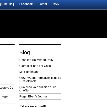
| CineFile |
Facebook
Twitter
RSS
Blog
Deadline Hollywood Daily
Giornalisti non per Caso
Mockumentary
OsServAtorioPermaNenTEdelLo
STrafAlcioNe
Qualcuno volò sul nido di un
cere ciò di
cinefilo
Roger Ebert's Journal
, tanta