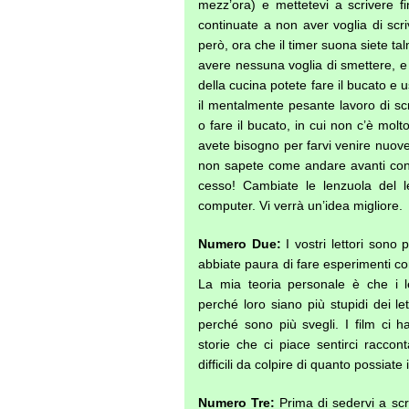
mezz’ora) e mettetevi a scrivere 
continuate a non aver voglia di scriv
però, ora che il timer suona siete ta
avere nessuna voglia di smettere, e 
della cucina potete fare il bucato e 
il mentalmente pesante lavoro di scr
o fare il bucato, in cui non c’è molto
avete bisogno per farvi venire nuove
non sapete come andare avanti con 
cesso! Cambiate le lenzuola del let
computer. Vi verrà un’idea migliore.
Numero Due:
I vostri lettori sono 
abbiate paura di fare esperimenti co
La mia teoria personale è che i l
perché loro siano più stupidi dei le
perché sono più svegli. I film ci ha
storie che ci piace sentirci raccont
difficili da colpire di quanto possiat
Numero Tre:
Prima di sedervi a scr