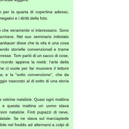
o per la quarta di copertina adesso,
gativi e i diritti della foto.
e che veramente vi interessano. Sono
rivere. Nel suo seminario intitolato
anbauer
disse che la vita è una cosa
vendo storielle convenzionali e trame
eresse. Tom parlò di un sacco di cose,
icordo appena la metà: l’arte della
he ci vuole per far muovere il lettore
ia; e la “sotto convenzione”, che da
ggio nascosto al di sotto di una storia
le vetrine natalizie. Quasi ogni mattina
ar, e questa mattina un uomo stava
ioni natalizie. Finti pupazzi di neve,
Natale. Se ne stava sul marciapiede
ibile nel freddo ad alternarsi a colpi di