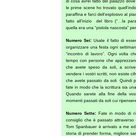
di cosa avrei fatto del palazzo dov
le prime scene ho trovato quell’indi
paraffina e farci dell’esplosivo al p
fatto all’inizio del libro (“…la p
quella era una “pistola nascosta” perf
Numero Sei:
Usate il fatto di ess
organizzare una festa ogni settiman
“incontro di lavoro”. Ogni volta ch
tempo con persone che apprezzano i
che avete speso da soli, a scrive
vendere i vostri scritti, non esiste c
che avete passato da soli. Quindi p
fate in modo che la scrittura sia un
Quando sarete alla fine della vo
momenti passati da soli cui ripenser
Numero Sette:
Fate in modo di ri
consiglio che è passato attraverso 
Tom Spanbauer è arrivato a me ed 
storia di prender forma, migliore sarà