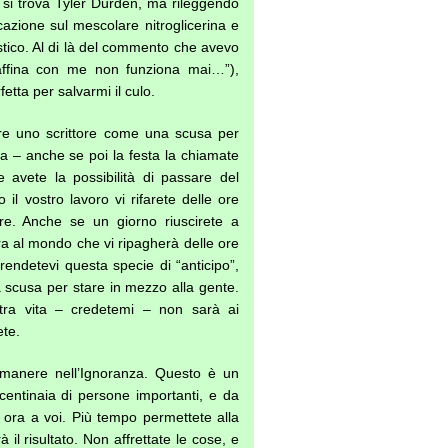
e si trova Tyler Durden, ma rileggendo
cazione sul mescolare nitroglicerina e
lastico. Al di là del commento che avevo
araffina con me non funziona mai…”),
etta per salvarmi il culo.
ere uno scrittore come una scusa per
a – anche se poi la festa la chiamate
e avete la possibilità di passare del
l vostro lavoro vi rifarete delle ore
re. Anche se un giorno riuscirete a
ifra al mondo che vi ripagherà delle ore
rendetevi questa specie di “anticipo”,
a scusa per stare in mezzo alla gente.
stra vita – credetemi – non sarà ai
ete.
manere nell’Ignoranza. Questo è un
centinaia di persone importanti, e da
ora a voi. Più tempo permettete alla
 il risultato. Non affrettate le cose, e