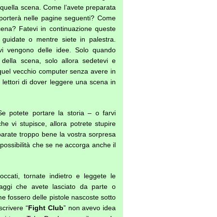
 di quella scena. Come l’avete preparata
 porterà nelle pagine seguenti? Come
cena? Fatevi in continuazione queste
guidate o mentre siete in palestra.
vi vengono delle idee. Solo quando
 della scena, solo allora sedetevi e
 quel vecchio computer senza avere in
 lettori di dover leggere una scena in
e potete portare la storia – o farvi
he vi stupisce, allora potrete stupire
eparate troppo bene la vostra sorpresa
possibilità che se ne accorga anche il
ccati, tornate indietro e leggete le
aggi che avete lasciato da parte o
me fossero delle pistole nascoste sotto
scrivere “
Fight Club
” non avevo idea