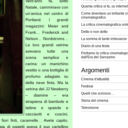
Vent’anni fa, sotto
Quanta critica si fa, su interne
Natale, camminavo con
un’amica nel centro di
Come diventare un brillante cr
cinematografico
Portland. I grandi
La critica cinematografica onl
magazzini: Meier and
Detto e non detto
Frank… Frederick and
Nelson… Nordstroms…
La somma di tante irrilevanze
Le loro grandi vetrine
Diario di una festa
avevano tutte una
Portiamo la critica cinematogra
scena semplice e
dall'Era del Sarcasmo
carina: un manichino
Argomenti
vestito o una bottiglia di
profumo adagiato su
Cinema d'attualità
della neve finta. Ma la
Festival
vetrina del JJ Newberry
Quelli che scrivono…
– diamine – era
Storia del cinema
strapiena di bambole e
lattine e spatole e
Televisione
cacciaviti e cuscini,
, fiori finti, caramelle… Avete capito,
a di oggetti aveva il suo cartellino