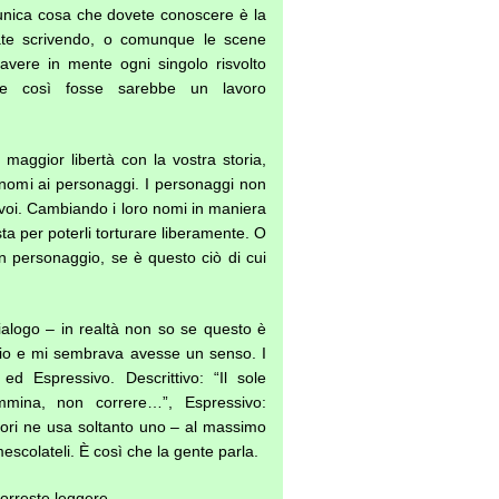
 L’unica cosa che dovete conoscere è la
ate scrivendo, o comunque le scene
avere in mente ogni singolo risvolto
i, se così fosse sarebbe un lavoro
maggior libertà con la vostra storia,
 nomi ai personaggi. I personaggi non
voi. Cambiando i loro nomi in maniera
sta per poterli torturare liberamente. O
n personaggio, se è questo ciò di cui
dialogo – in realtà non so se questo è
rio e mi sembrava avesse un senso. I
o ed Espressivo. Descrittivo: “Il sole
ammina, non correre…”, Espressivo:
ttori ne usa soltanto uno – al massimo
 mescolateli. È così che la gente parla.
vorreste leggere.