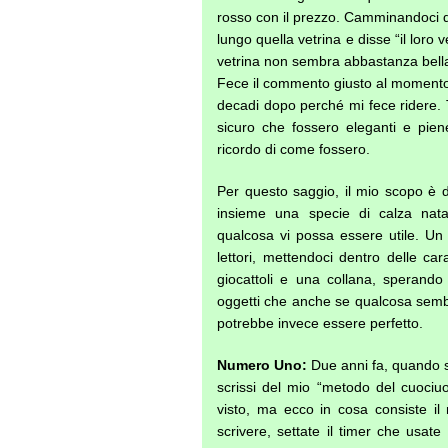
rosso con il prezzo. Camminandoci d
lungo quella vetrina e disse “il loro 
vetrina non sembra abbastanza bella
Fece il commento giusto al momento 
decadi dopo perché mi fece ridere. 
sicuro che fossero eleganti e pi
ricordo di come fossero.
Per questo saggio, il mio scopo è d
insieme una specie di calza nata
qualcosa vi possa essere utile. Un
lettori, mettendoci dentro delle car
giocattoli e una collana, sperando 
oggetti che anche se qualcosa sembr
potrebbe invece essere perfetto.
Numero Uno:
Due anni fa, quando scr
scrissi del mio “metodo del cuociu
visto, ma ecco in cosa consiste i
scrivere, settate il timer che usa