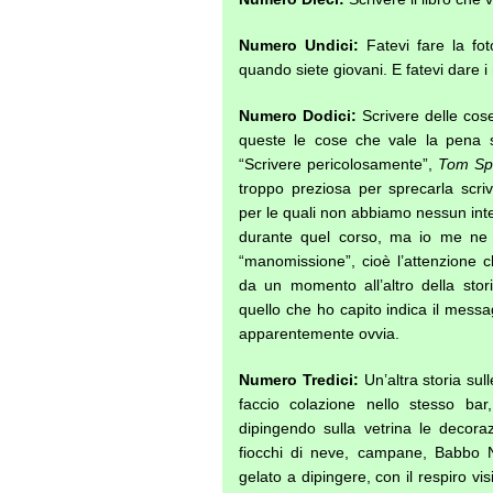
Numero Undici:
Fatevi fare la fot
quando siete giovani. E fatevi dare i ne
Numero Dodici:
Scrivere delle cos
queste le cose che vale la pena sc
“Scrivere pericolosamente”,
Tom Sp
troppo preziosa per sprecarla scri
per le quali non abbiamo nessun int
durante quel corso, ma io me ne r
“manomissione”, cioè l’attenzione c
da un momento all’altro della stor
quello che ho capito indica il messa
apparentemente ovvia.
Numero Tredici:
Un’altra storia sul
faccio colazione nello stesso b
dipingendo sulla vetrina le decoraz
fiocchi di neve, campane, Babbo 
gelato a dipingere, con il respiro vis