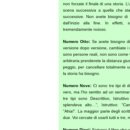
non forzate il finale di una storia.
scena successiva a quella che st
successive. Non avete bisogno di 
dall’inizio alla fine. In effett
tremendamente noioso.
Numero Otto:
Se avete bisogno di 
versione dopo versione, cambiate i
sono persone reali, non sono come 
arbitraria prenderete la distanza giu
peggio, per cancellare totalmente u
la storia ha bisogno.
Numero Nove:
Ci sono tre tipi di 
vero, ma l’ho sentito ad un semina
tre tipi sono Descrittivo, Istruttiv
splendeva alto…”, Istruttivo: “C
“Ahia!”. La maggior parte degli scri
due. Voi cercate di usarli tutti e tre,
Numero Dieci:
Scrivere il libro che 