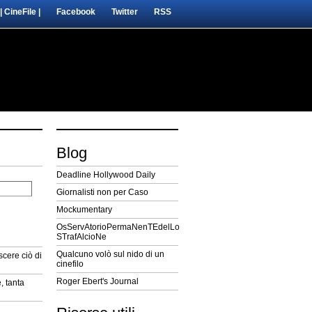
| CineFile |
Facebook
Twitter
RSS
Blog
Deadline Hollywood Daily
Giornalisti non per Caso
Mockumentary
OsServAtorioPermaNenTEdelLo
STrafAlcioNe
Qualcuno volò sul nido di un
cere ciò di
cinefilo
Roger Ebert's Journal
, tanta