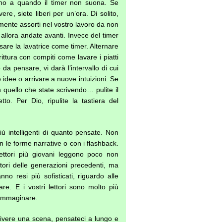
fino a quando il timer non suona. Se
ere, siete liberi per un’ora. Di solito,
lmente assorti nel vostro lavoro da non
allora andate avanti. Invece del timer
usare la lavatrice come timer. Alternare
ittura con compiti come lavare i piatti
 da pensare, vi darà l’intervallo di cui
 idee o arrivare a nuove intuizioni. Se
quello che state scrivendo… pulite il
to. Per Dio, ripulite la tastiera del
più intelligenti di quanto pensate. Non
n le forme narrative o con i flashback.
ettori più giovani leggono poco non
ttori delle generazioni precedenti, ma
nno resi più sofisticati, riguardo alle
are. E i vostri lettori sono molto più
e immaginare.
ivere una scena, pensateci a lungo e