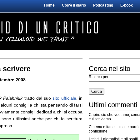
Home
Cos'è il diario
Podcasting
E-book
a scrivere
Cerca nel sito
Ricerca per:
ttembre 2008
k Palahniuk
tratto dal suo
sito ufficiale
, in
Ultimi commenti
alcuni consigli a chi sta pensando di farsi
vviamente consigli dedicati a chi si occupa
Capire ciò che vediamo, conos
i sono utilissimi anche per chi fa scrittura
cui scriviamo
mpresa.
Cinema e fumetti: molte parole
confusione
I critici, i giornalisti e gli ospiti