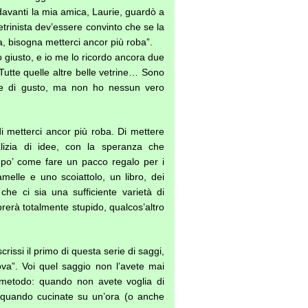
avanti la mia amica, Laurie, guardò a
vetrinista dev’essere convinto che se la
, bisogna metterci ancor più roba”.
giusto, e io me lo ricordo ancora due
Tutte quelle altre belle vetrine… Sono
ene di gusto, ma non ho nessun vero
i metterci ancor più roba. Di mettere
lizia di idee, con la speranza che
 po’ come fare un pacco regalo per i
amelle e uno scoiattolo, un libro, dei
che ci sia una sufficiente varietà di
erà totalmente stupido, qualcos’altro
issi il primo di questa serie di saggi,
ova”. Voi quel saggio non l’avete mai
l metodo: quando non avete voglia di
te quando cucinate su un’ora (o anche