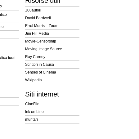
Risorse utili
t?
100autori
itico
David Bordwell
Errol Morris – Zoom
ine
Jim Hill Media
Movie-Censorship
Moving Image Source
Ray Carney
fica fuori
Scrittori in Causa
Senses of Cinema
Wikipedia
Siti internet
CineFile
Ink on Line
muntari